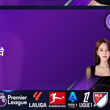
厂房、仓储等工业建筑
体育馆、大型火车站等公共建筑
住宅、办公楼、商
线(中国)唯一官方网站
工程案例
买球在线(中国)唯
们
人才招聘
联系我们
区晨光大道10号