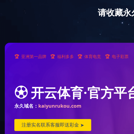
欢迎访问买球在线(中国)唯一官方网站！
买球在线(中国)唯一官方网站
工程案例
买球在线(中国)唯一